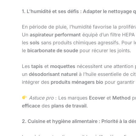
1. L’humidité et ses défis : Adapter le nettoyage 
En période de pluie, l’humidité favorise la proli
Un
aspirateur performant
équipé d’un filtre HEPA 
les
sols
sans produits chimiques agressifs. Pour 
le
bicarbonate de soude
pour récurer les joints.
Les
tapis
et
moquettes
nécessitent une attention p
un
désodorisant naturel
à l’huile essentielle de c
intégrer des
produits ménagers bio
pour garantir 
Astuce pro
: Les marques
Ecover
et
Method
pr
efficace
des
plans de travail
.
2. Cuisine et hygiène alimentaire : Priorité à la dé