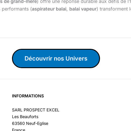
cs de grand-mère
) offre une réponse durable aux défis de l’h
 performants (
aspirateur balai
,
balai vapeur
) transforment 
Découvrir nos Univers
INFORMATIONS
SARL PROSPECT EXCEL
Les Beauforts
63560 Neuf-Eglise
France