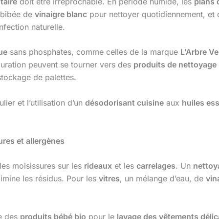
taire
doit être irréprochable. En période humide, les
plans d
bibée de
vinaigre blanc
pour nettoyer quotidiennement, et
fection naturelle.
ue
sans phosphates, comme celles de la marque
L’Arbre Ve
tauration peuvent se tourner vers des
produits de nettoyage 
stockage de palettes.
lier et l’utilisation d’un
désodorisant cuisine
aux
huiles ess
ures et allergènes
les moisissures sur les
rideaux
et les
carrelages
. Un
nettoy
imine les résidus. Pour les
vitres
, un mélange d’eau, de
vin
e des
produits bébé bio
pour le
lavage des vêtements délic