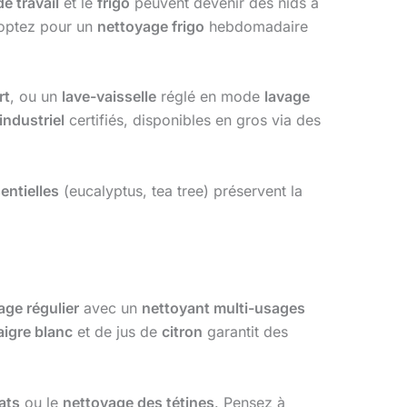
e travail
et le
frigo
peuvent devenir des nids à
 optez pour un
nettoyage frigo
hebdomadaire
rt
, ou un
lave-vaisselle
réglé en mode
lavage
industriel
certifiés, disponibles en gros via des
entielles
(eucalyptus, tea tree) préservent la
age régulier
avec un
nettoyant multi-usages
aigre blanc
et de jus de
citron
garantit des
ats
ou le
nettoyage des tétines
. Pensez à