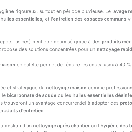
ygiène
rigoureux, surtout en période pluvieuse. Le
lavage m
x
huiles essentielles
, et l’
entretien des espaces communs
vi
epôts, usines) peut être optimisé grâce à des
produits mén
ropose des solutions concentrées pour un
nettoyage rapi
 maison
en palette permet de réduire les coûts jusqu’à 40 %,
ée et stratégique du
nettoyage maison
comme professionne
, le
bicarbonate de soude
ou les
huiles essentielles désinf
s trouveront un avantage concurrentiel à adopter des
prot
produits d’entretien
.
la gestion d’un
nettoyage après chantier
ou l’
hygiène des t