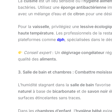
La
cuisine
est un lieu sensible où l’
hygiène alimen
bactéries. Utilisez une
éponge antibactérienne
im
avec un mélange d’eau et de
citron
pour une désin
Pour la
vaisselle
, privilégiez une
lessive écologiq
haute température
. Les professionnels de la res
plateformes comme
dph
, spécialisées dans le dé
Conseil expert
: Un
dégivrage congélateur
régu
qualité des
aliments
.
3. Salle de bain et chambres : Combattre moisiss
L’humidité stagnant dans la
salle de bain
favorise 
naturel
à base de
bicarbonate
et de
savon noir
él
surfaces étincelantes sans traces.
Dans les
chambres d’enfant
, l’
hygiène bébé
exig