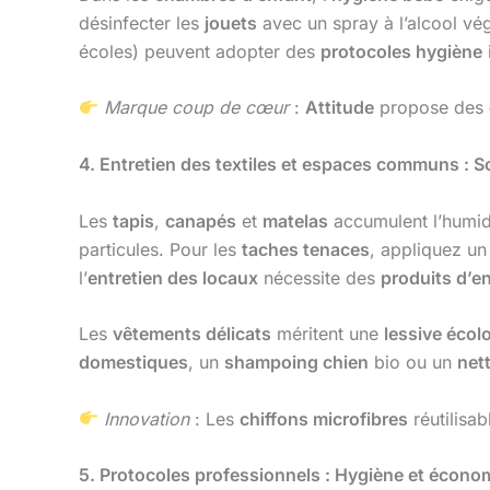
désinfecter les
jouets
avec un spray à l’alcool vé
écoles) peuvent adopter des
protocoles hygiène
Marque coup de cœur
:
Attitude
propose des
4. Entretien des textiles et espaces communs : S
Les
tapis
,
canapés
et
matelas
accumulent l’humidi
particules. Pour les
taches tenaces
, appliquez u
l’
entretien des locaux
nécessite des
produits d’en
Les
vêtements délicats
méritent une
lessive écol
domestiques
, un
shampoing chien
bio ou un
nett
Innovation
: Les
chiffons microfibres
réutilisab
5. Protocoles professionnels : Hygiène et écono