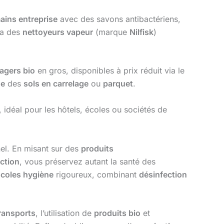
ains entreprise
avec des savons antibactériens,
a des
nettoyeurs vapeur
(marque
Nilfisk
)
agers bio
en gros, disponibles à prix réduit via le
de
des
sols en carrelage
ou
parquet
.
 idéal pour les hôtels, écoles ou sociétés de
l. En misant sur des
produits
ection
, vous préservez autant la santé des
ocoles hygiène
rigoureux, combinant
désinfection
ransports
, l’utilisation de
produits bio
et