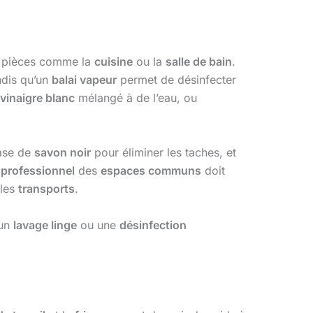
es pièces comme la
cuisine
ou la
salle de bain
.
ndis qu’un
balai vapeur
permet de désinfecter
vinaigre blanc
mélangé à de l’eau, ou
ase de
savon noir
pour éliminer les taches, et
 professionnel
des
espaces communs
doit
les
transports
.
 un
lavage linge
ou une
désinfection