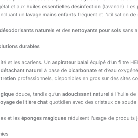
gétal et aux
huiles essentielles désinfection
(lavande). Les 
incluant un
lavage mains enfants
fréquent et l’utilisation de
désodorisants naturels
et des
nettoyants pour sols
sans al
olutions durables
té et les acariens. Un
aspirateur balai
équipé d’un filtre 
n
détachant naturel
à base de
bicarbonate
et d’eau oxygénée
tretien
professionnels, disponibles en gros sur des sites
ogique
douce, tandis qu’un
adoucissant naturel
à l’huile de
oyage de litière chat
quotidien avec des cristaux de soude 
les et les
éponges magiques
réduisent l’usage de produits 
mies