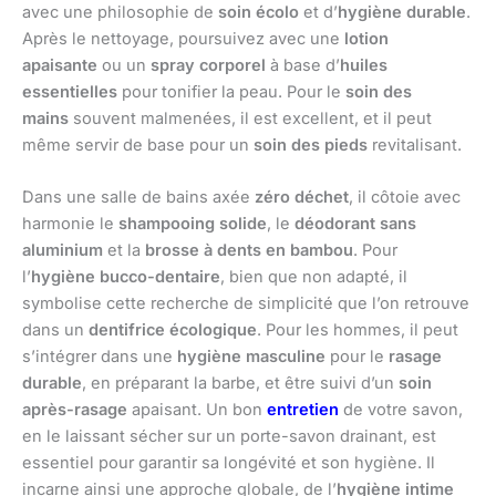
avec une philosophie de
soin écolo
et d’
hygiène durable
.
Après le nettoyage, poursuivez avec une
lotion
apaisante
ou un
spray corporel
à base d’
huiles
essentielles
pour tonifier la peau. Pour le
soin des
mains
souvent malmenées, il est excellent, et il peut
même servir de base pour un
soin des pieds
revitalisant.
Dans une salle de bains axée
zéro déchet
, il côtoie avec
harmonie le
shampooing solide
, le
déodorant sans
aluminium
et la
brosse à dents en bambou
. Pour
l’
hygiène bucco-dentaire
, bien que non adapté, il
symbolise cette recherche de simplicité que l’on retrouve
dans un
dentifrice écologique
. Pour les hommes, il peut
s’intégrer dans une
hygiène masculine
pour le
rasage
durable
, en préparant la barbe, et être suivi d’un
soin
après-rasage
apaisant. Un bon
entretien
de votre savon,
en le laissant sécher sur un porte-savon drainant, est
essentiel pour garantir sa longévité et son hygiène. Il
incarne ainsi une approche globale, de l’
hygiène intime