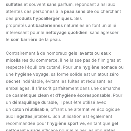
sulfates
et souvent
sans parfum
, répondant ainsi aux
attentes des personnes à la
peau sensible
ou cherchant
des
produits hypoallergéniques
. Ses
propriétés
antibactériennes
naturelles en font un allié
intéressant pour le
nettoyage quotidien
, sans agresser
le
soin barrière
de la peau.
Contrairement à de nombreux
gels lavants
ou
eaux
micellaires
du commerce, il ne laisse pas de film gras et
respecte l’équilibre cutané. Pour une
hygiène nomade
ou
une
hygiène voyage
, sa forme solide est un atout
zéro
déchet
indéniable, évitant les fuites et réduisant les
emballages. Il s’inscrit parfaitement dans une démarche
de
cosmétique clean
et d’
hygiène écoresponsable
. Pour
un
démaquillage durable
, il peut être utilisé avec
un
coton réutilisable
, offrant une alternative écologique
aux
lingettes
jetables. Son utilisation est également
recommandée pour l’
hygiène sportive
, en tant que
gel
nettoyant visage
efficace pour éliminer les impuretés