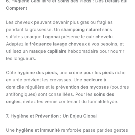
6. Hygiène Capillaire et Soins des Pieds : Des Détails qui
Comptent
Les cheveux peuvent devenir plus gras ou fragiles
pendant la grossesse. Un
shampoing naturel
sans
sulfates (marque
Logona
) préserve le
cuir chevelu
.
Adaptez la
fréquence lavage cheveux
à vos besoins, et
utilisez un
masque capillaire
hebdomadaire pour nourrir
les longueurs.
Côté
hygiène des pieds
, une
crème pour les pieds
riche
en urée prévient les crevasses. Une
pedicure à
domicile
régulière et la
prévention des mycoses
(poudres
antifongiques) sont conseillées. Pour les
soins des
ongles
, évitez les vernis contenant du formaldéhyde.
7. Hygiène et Prévention : Un Enjeu Global
Une
hygiène et immunité
renforcée passe par des gestes