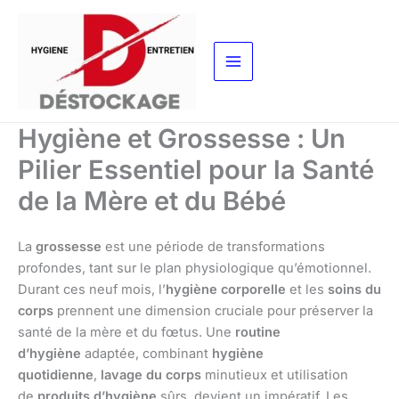
Aller
au
contenu
Hygiène et Grossesse : Un
Pilier Essentiel pour la Santé
de la Mère et du Bébé
La
grossesse
est une période de transformations
profondes, tant sur le plan physiologique qu’émotionnel.
Durant ces neuf mois, l’
hygiène corporelle
et les
soins du
corps
prennent une dimension cruciale pour préserver la
santé de la mère et du fœtus. Une
routine
d’hygiène
adaptée, combinant
hygiène
quotidienne
,
lavage du corps
minutieux et utilisation
de
produits d’hygiène
sûrs, devient un impératif. Les