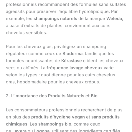
professionnels recommandent des formules sans sulfates
agressifs pour préserver l’équilibre hydrolipidique. Par
exemple, les
shampoings naturels
de la marque
Weleda
,
à base d’extraits de plantes, conviennent aux cuirs
chevelus sensibles.
Pour les cheveux gras, privilégiez un shampoing
régulateur comme ceux de
Bioderma
, tandis que les
formules nourrissantes de
Kérastase
ciblent les cheveux
secs ou abîmés. La
fréquence lavage cheveux
varie
selon les types : quotidienne pour les cuirs chevelus
gras, hebdomadaire pour les cheveux crépus.
2. L’Importance des Produits Naturels et Bio
Les consommateurs professionnels recherchent de plus
en plus des
produits d’hygiène vegan
et
sans produits
chimiques
. Les
shampoings bio
, comme ceux
de
Lavera
ou
Logona
, utilisent des ingrédients certifiés