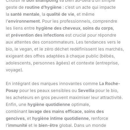
Choisir le
bon shampoing
va bien au-delà d’un simple
geste de
routine d’hygiène
: c’est un acte qui impacte
la
santé mentale
, la
qualité de vie
, et même
l’
environnement
. Pour les professionnels, comprendre
les liens entre
hygiène des cheveux
,
soins du corps
,
et
prévention des infections
est crucial pour répondre
aux attentes des consommateurs. Les tendances vers le
bio, le vegan, et le zéro déchet redéfinissent les marchés,
exigeant des offres adaptées à chaque public (bébés,
adolescents, personnes âgées) et contexte (entreprise,
voyage).
En intégrant des marques innovantes comme
La Roche-
Posay
pour les peaux sensibles ou
Sevellia
pour le bio,
les acheteurs en gros peuvent maximiser leur attractivité.
Enfin, une
hygiène quotidienne
optimale,
combinant
lavage des mains efficace
,
soins des
gencives
, et
hygiène intime quotidienne
, renforce
l’
immunité
et le
bien-être
global. Dans un monde