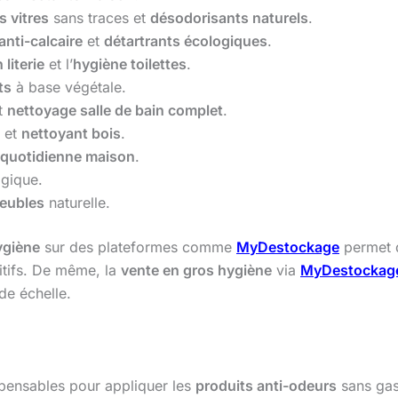
s vitres
sans traces et
désodorisants naturels
.
anti-calcaire
et
détartrants écologiques
.
 literie
et l’
hygiène toilettes
.
ts
à base végétale.
t
nettoyage salle de bain complet
.
et
nettoyant bois
.
 quotidienne maison
.
ogique.
meubles
naturelle.
ygiène
sur des plateformes comme
MyDestockage
permet d
itifs. De même, la
vente en gros hygiène
via
MyDestockag
de échelle.
spensables pour appliquer les
produits anti-odeurs
sans gas