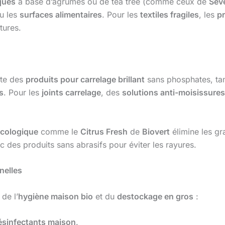
ques
à base d’agrumes ou de tea tree (comme ceux de
Sev
u les
surfaces alimentaires
. Pour les
textiles fragiles
, les
pr
tures.
te des
produits pour carrelage brillant
sans phosphates, ta
és
. Pour les
joints carrelage
, des
solutions anti-moisissures
écologique
comme le
Citrus Fresh
de
Biovert
élimine les gr
c des produits sans abrasifs pour éviter les rayures.
nelles
de l’
hygiène maison bio
et du
destockage en gros
:
ésinfectants maison
.