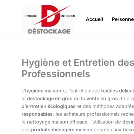
Aller
au
contenu
Accueil
Personne
Hygiène et Entretien des
Professionnels
L’
hygiène maison
et l’entretien des
textiles délica
le
destockage en gros
ou la
vente en gros
de prod
d’entretien écologiques
et des méthodes adaptées 
responsables
, les acheteurs professionnels reche
le
nettoyage maison efficace
, l’utilisation de
dési
des
produits ménagers maison
adaptés aux besoi