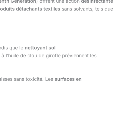
enth Generation
) offrent une action
désinfectante
oduits détachants textiles
sans solvants, tels que
ndis que le
nettoyant sol
à l’huile de clou de girofle préviennent les
aisses sans toxicité. Les
surfaces en