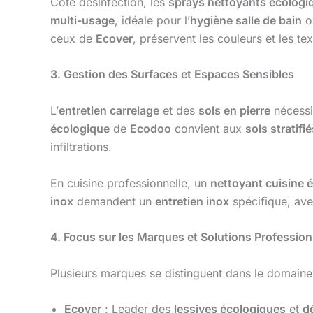
Côté désinfection, les
sprays nettoyants écologi
multi-usage
, idéale pour l’
hygiène salle de bain
o
ceux de
Ecover
, préservent les couleurs et les tex
3. Gestion des Surfaces et Espaces Sensibles
L’
entretien carrelage
et des
sols en pierre
nécessi
écologique
de
Ecodoo
convient aux
sols stratifi
infiltrations.
En cuisine professionnelle, un
nettoyant cuisine 
inox
demandent un
entretien inox
spécifique, ave
4. Focus sur les Marques et Solutions Profession
Plusieurs marques se distinguent dans le domaine 
Ecover
: Leader des
lessives écologiques
et
d