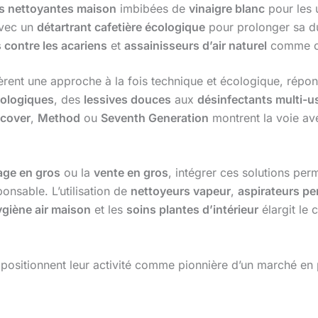
es nettoyantes maison
imbibées de
vinaigre blanc
pour les 
avec un
détartrant cafetière écologique
pour prolonger sa du
 contre les acariens
et
assainisseurs d’air naturel
comme c
èrent une approche à la fois technique et écologique, répo
cologiques
, des
lessives douces
aux
désinfectants multi-
cover
,
Method
ou
Seventh Generation
montrent la voie av
age en gros
ou la
vente en gros
, intégrer ces solutions p
onsable. L’utilisation de
nettoyeurs vapeur
,
aspirateurs p
giène air maison
et les
soins plantes d’intérieur
élargit le
r positionnent leur activité comme pionnière d’un marché en