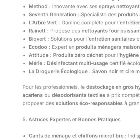
Method
: Innovante avec ses
sprays nettoyant
Seventh Generation
: Spécialiste des
produits 
L’Arbre Vert
: Gamme complète pour l’
entretien
Rainett
: Propose des
nettoyants four puissan
Biovert
: Solutions pour l’
entretien sanitaires
e
Ecodoo
: Expert en
produits ménagers maison
Attitude
:
Produits zéro déchet
pour l’
hygiène
Mérie
:
Désinfectant multi-usage
certifié écol
La Droguerie Écologique
:
Savon noir
et
cire 
Pour les professionnels, le
destockage en gros h
acariens
ou
désodorisants textiles
à prix compét
proposer des
solutions éco-responsables
à gran
5. Astuces Expertes et Bonnes Pratiques
Gants de ménage
et
chiffons microfibre
: Indi