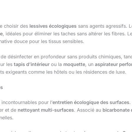
 de choisir des
lessives écologiques
sans agents agressifs. L
de
, idéales pour éliminer les taches sans altérer les fibres. 
native douce pour les tissus sensibles.
de désinfecter en profondeur sans produits chimiques, tan
our les
tapis d’intérieur
ou la
moquette
, un
aspirateur perf
nts exigeants comme les hôtels ou les résidences de luxe.
es
ncontournables pour l’
entretien écologique des surfaces
.
er et de
nettoyant multi-surfaces
. Associé au
bicarbonate
nelles.