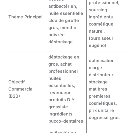
professionnel
,
antibactérien
,
sourcing
huile essentielle
Thème Principal
ingrédients
clou de girofle
cosmétique
gros
,
menthe
naturel
,
poivrée
fournisseur
déstockage
eugénol
déstockage en
optimisation
gros
,
achat
marge
professionnel
distributeur
,
huiles
Objectif
stockage
essentielles
,
Commercial
matières
revendeur
(B2B)
premières
produits DIY
,
cosmétiques
,
grossiste
prix unitaire
ingrédients
dégressif gros
bucco-dentaires
antibactérien