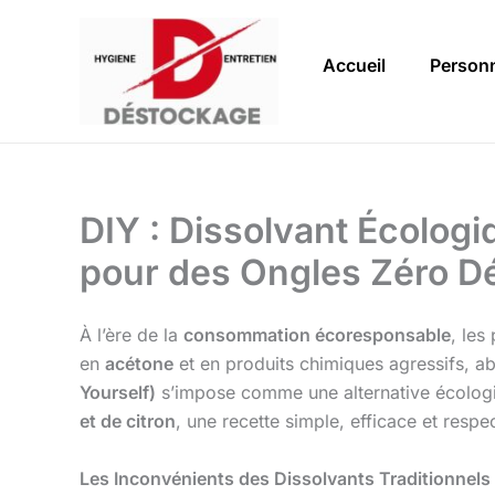
Aller
au
Accueil
Person
contenu
DIY : Dissolvant Écologi
pour des Ongles Zéro D
À l’ère de la
consommation écoresponsable
, les
en
acétone
et en produits chimiques agressifs, abî
Yourself)
s’impose comme une alternative écologi
et de citron
, une recette simple, efficace et resp
Les Inconvénients des Dissolvants Traditionnels