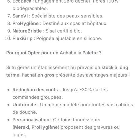
EcoBack
: Engagement zéro déchet, fibres 100%
biodégradables.
SanoVi
: Spécialiste des peaux sensibles.
ProHygiène
: Destiné aux spas et hôpitaux.
NatureBristle
: Sisal certifié bio.
FlexiGrip
: Poignée ajustable en silicone.
Pourquoi Opter pour un Achat à la Palette ?
Si tu gères un établissement ou prévois un
stock à long
terme
, l’
achat en gros
présente des avantages majeurs :
Réduction des coûts
: Jusqu’à -30% sur les
commandes groupées.
Uniformité
: Un même modèle pour toutes vos cabines
de douche.
Personnalisation
: Certains fournisseurs
(
Meraki
,
ProHygiène
) proposent des gravures ou
logos.