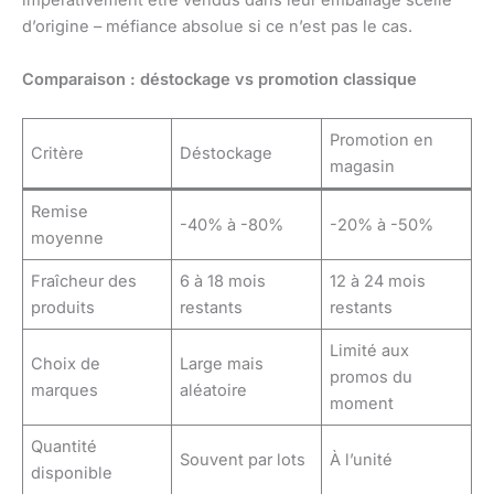
impérativement être vendus dans leur emballage scellé
d’origine – méfiance absolue si ce n’est pas le cas.
Comparaison : déstockage vs promotion classique
Promotion en
Critère
Déstockage
magasin
Remise
-40% à -80%
-20% à -50%
moyenne
Fraîcheur des
6 à 18 mois
12 à 24 mois
produits
restants
restants
Limité aux
Choix de
Large mais
promos du
marques
aléatoire
moment
Quantité
Souvent par lots
À l’unité
disponible