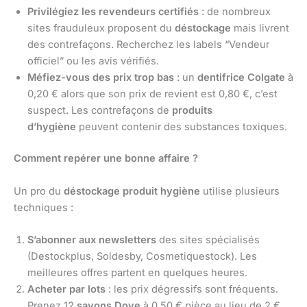
Privilégiez les revendeurs certifiés
: de nombreux
sites frauduleux proposent du
déstockage
mais livrent
des contrefaçons. Recherchez les labels “Vendeur
officiel” ou les avis vérifiés.
Méfiez-vous des prix trop bas
: un
dentifrice
Colgate
à
0,20 € alors que son prix de revient est 0,80 €, c’est
suspect. Les contrefaçons de
produits
d’hygiène
peuvent contenir des substances toxiques.
Comment repérer une bonne affaire ?
Un pro du
déstockage produit hygiène
utilise plusieurs
techniques :
S’abonner aux newsletters
des sites spécialisés
(Destockplus, Soldesby, Cosmetiquestock). Les
meilleures offres partent en quelques heures.
Acheter par lots
: les prix dégressifs sont fréquents.
Prenez 12
savons
Dove
à 0,50 € pièce au lieu de 2 €