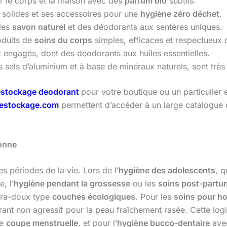
 le corps et la maison avec des
parfum bio
subtils.
solides et ses accessoires pour une
hygiène zéro déchet
.
 des
savon naturel
et des déodorants aux sentères uniques.
oduits de
soins du corps
simples, efficaces et respectueux 
 engagés, dont des déodorants aux huiles essentielles.
 sels d’aluminium et à base de minéraux naturels, sont très
stockage deodorant
pour votre boutique ou un particulier e
estockage.com
permettent d’accéder à un large catalogue 
sonne
s périodes de la vie. Lors de l’
hygiène des adolescents
, q
, l’
hygiène pendant la grossesse
ou les
soins post-partu
tra-doux type
couches écologiques
. Pour les
soins pour 
nt non agressif pour la peau fraîchement rasée. Cette logi
ne
coupe menstruelle
, et pour l’
hygiène bucco-dentaire
ave