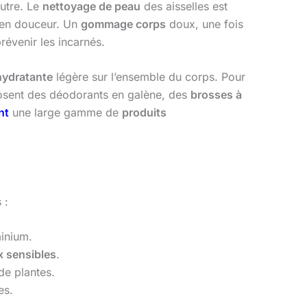
utre. Le
nettoyage de peau
des aisselles est
 en douceur. Un
gommage corps
doux, une fois
révenir les incarnés.
hydratante
légère sur l’ensemble du corps. Pour
sent des déodorants en galène, des
brosses à
nt
une large gamme de
produits
 :
minium.
x sensibles
.
de plantes.
es.