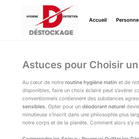
Aller
au
contenu
Accueil
Personne
Astuces pour Choisir u
Au cœur de notre
routine hygiène matin
et de no
disponibles, faire un choix éclairé peut s’avérer 
conventionnels contiennent des substances agressi
sensibles
. Opter pour un
déodorant naturel
devie
minutieuse s’inscrit dans une philosophie plus larg
notre corps et de la planète. Comment alors s’y r
Comprendre les Enjeux : Pourquoi Quitter les Dé