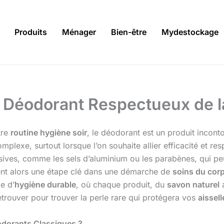
Produits
Ménager
Bien-être
Mydestockage
n Déodorant Respectueux de 
tre
routine hygiène soir
, le déodorant est un produit inconto
complexe, surtout lorsque l’on souhaite allier efficacité e
ves, comme les sels d’aluminium ou les parabènes, qui peuv
nt alors une étape clé dans une démarche de
soins du cor
e d’
hygiène durable
, où chaque produit, du
savon naturel
etrouver pour trouver la perle rare qui protégera vos
aissell
odorants Classiques ?