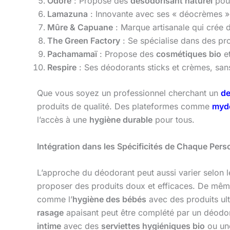
Odore
: Propose des
désodorisant naturel
pour
Lamazuna
: Innovante avec ses « déocrèmes » 
Mûre & Capuane
: Marque artisanale qui crée
The Green Factory
: Se spécialise dans des pr
Pachamamaï
: Propose des
cosmétiques bio
et
Respire
: Ses déodorants sticks et crèmes, sans
Que vous soyez un professionnel cherchant un
de
produits de qualité. Des plateformes comme
myd
l’accès à une
hygiène durable
pour tous.
Intégration dans les Spécificités de Chaque Per
L’approche du déodorant peut aussi varier selon le
proposer des produits doux et efficaces. De même
comme l’
hygiène des bébés
avec des produits ul
rasage
apaisant peut être complété par un déodora
intime
avec des
serviettes hygiéniques bio
ou u