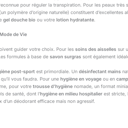
econnue pour réguler la transpiration. Pour les peaux très s
 polymère d’origine naturelle) constituent d’excellentes al
re
gel douche bio
ou votre
lotion hydratante
.
 Mode de Vie
oivent guider votre choix. Pour les
soins des aisselles
sur 
es formules à base de
savon surgras
sont également idéale
iène post-sport
est primordiale. Un
désinfectant mains
nat
 qu’il vous faudra. Pour une
hygiène en voyage
ou en
camp
ême, pour votre
trousse d’hygiène
nomade, un format minia
ls de santé, dont l’
hygiène en milieu hospitalier
est stricte,
ix d’un déodorant efficace mais non agressif.